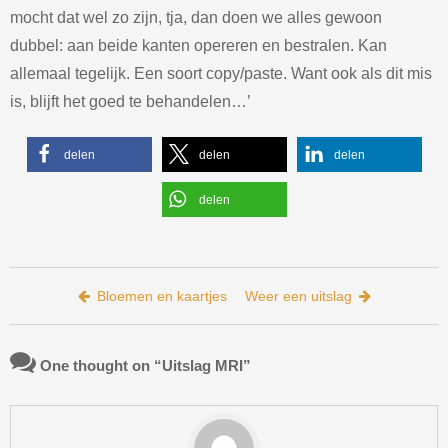
mocht dat wel zo zijn, tja, dan doen we alles gewoon
dubbel: aan beide kanten opereren en bestralen. Kan
allemaal tegelijk. Een soort copy/paste. Want ook als dit mis
is, blijft het goed te behandelen…’
delen
delen
delen
delen
Bericht navigatie
Bloemen en kaartjes
Weer een uitslag
One thought on “
Uitslag MRI
”