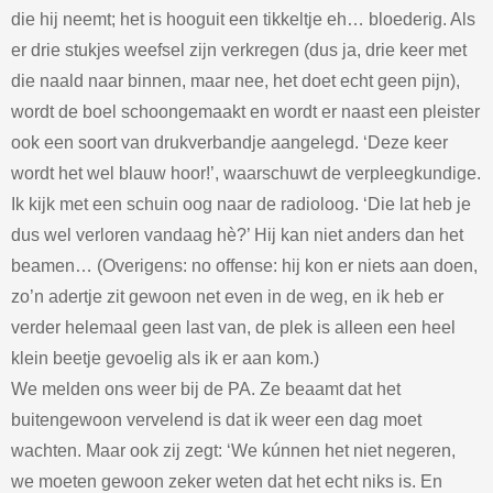
die hij neemt; het is hooguit een tikkeltje eh… bloederig. Als
er drie stukjes weefsel zijn verkregen (dus ja, drie keer met
die naald naar binnen, maar nee, het doet echt geen pijn),
wordt de boel schoongemaakt en wordt er naast een pleister
ook een soort van drukverbandje aangelegd. ‘Deze keer
wordt het wel blauw hoor!’, waarschuwt de verpleegkundige.
Ik kijk met een schuin oog naar de radioloog. ‘Die lat heb je
dus wel verloren vandaag hè?’ Hij kan niet anders dan het
beamen… (Overigens: no offense: hij kon er niets aan doen,
zo’n adertje zit gewoon net even in de weg, en ik heb er
verder helemaal geen last van, de plek is alleen een heel
klein beetje gevoelig als ik er aan kom.)
We melden ons weer bij de PA. Ze beaamt dat het
buitengewoon vervelend is dat ik weer een dag moet
wachten. Maar ook zij zegt: ‘We kúnnen het niet negeren,
we moeten gewoon zeker weten dat het echt niks is. En