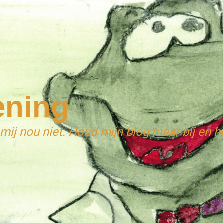
ening
 mij nou niet. Houd mijn blog maar bij en he