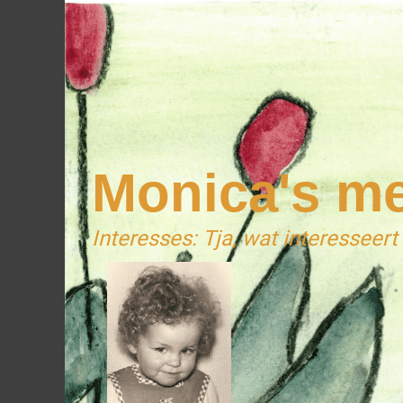
Monica's m
Interesses: Tja, wat interesseert