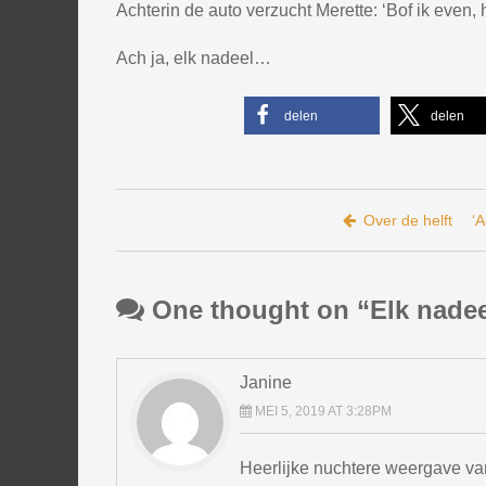
Achterin de auto verzucht Merette: ‘Bof ik even
Ach ja, elk nadeel…
delen
delen
Bericht navigatie
Over de helft
‘A
One thought on “
Elk nade
Janine
MEI 5, 2019 AT 3:28PM
Heerlijke nuchtere weergave va