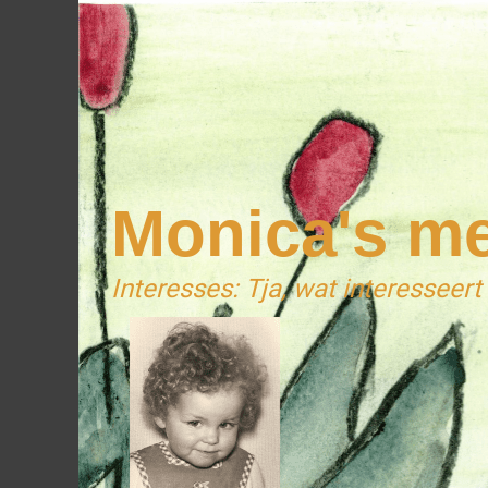
Monica's m
Interesses: Tja, wat interesseert