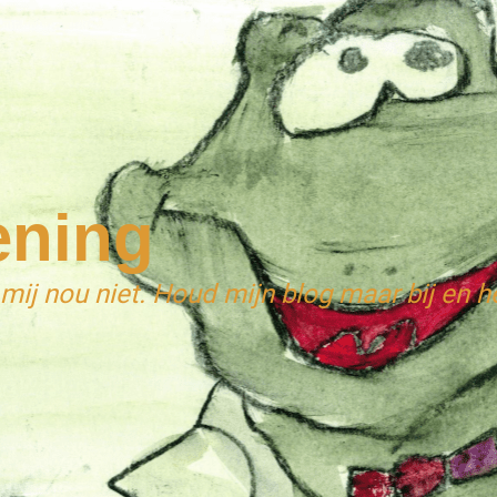
ening
 mij nou niet. Houd mijn blog maar bij en he