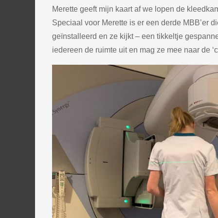
Merette geeft mijn kaart af we lopen de kleedka
Speciaal voor Merette is er een derde MBB’er die
geïnstalleerd en ze kijkt – een tikkeltje gespan
iedereen de ruimte uit en mag ze mee naar de ‘c