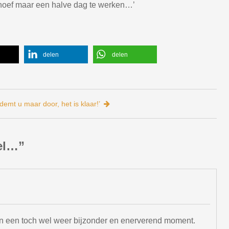
, hoef maar een halve dag te werken…’
delen
delen
demt u maar door, het is klaar!’
el…
”
n een toch wel weer bijzonder en enerverend moment.