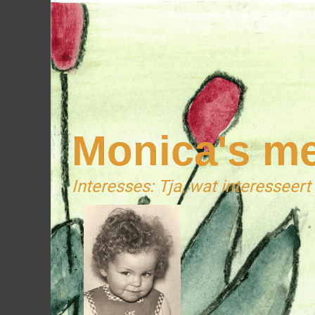
Monica's m
Interesses: Tja, wat interesseert