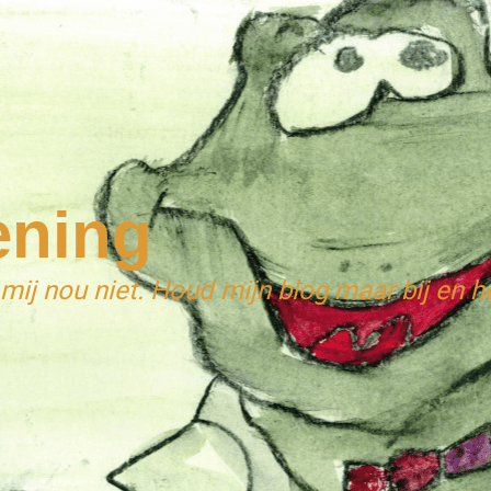
ening
 mij nou niet. Houd mijn blog maar bij en he