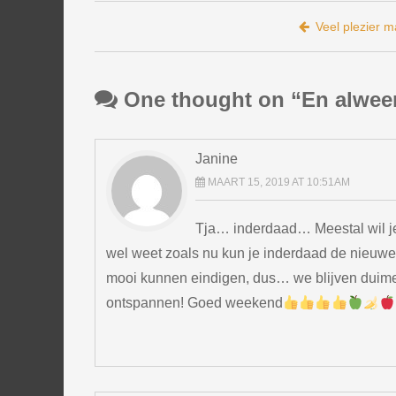
Bericht navigatie
Veel plezier 
One thought on “
En alwee
Janine
MAART 15, 2019 AT 10:51AM
Tja… inderdaad… Meestal wil je 
wel weet zoals nu kun je inderdaad de nieuwe
mooi kunnen eindigen, dus… we blijven duim
ontspannen! Goed weekend