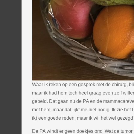
Waar ik reken op een gesprek met de chirurg, blijkt
maar ik had hem toch heel graag even zelf wille
gebeld. Dat gaan nu de PA en de mammacarever
met hem, maar dat lijkt me niet nodig. Ik zie het
ik) een goede reden, maar ik wil het wel gezegd 
De PA windt er geen doekjes om: ‘Wat de tumor bet