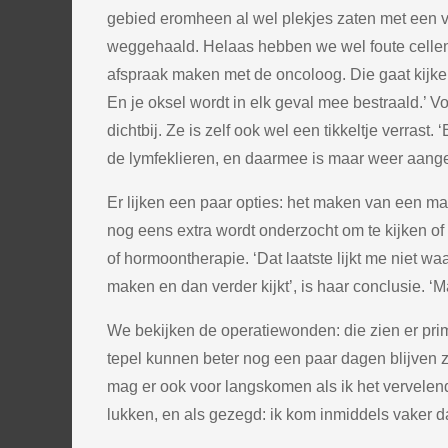
gebied eromheen al wel plekjes zaten met een v
weggehaald. Helaas hebben we wel foute cellen
afspraak maken met de oncoloog. Die gaat kijken
En je oksel wordt in elk geval mee bestraald.’ 
dichtbij. Ze is zelf ook wel een tikkeltje verrast.
de lymfeklieren, en daarmee is maar weer aanget
Er lijken een paar opties: het maken van een ma
nog eens extra wordt onderzocht om te kijken of
of hormoontherapie. ‘Dat laatste lijkt me niet w
maken en dan verder kijkt’, is haar conclusie. ‘M
We bekijken de operatiewonden: die zien er prim
tepel kunnen beter nog een paar dagen blijven zi
mag er ook voor langskomen als ik het vervelend
lukken, en als gezegd: ik kom inmiddels vaker da