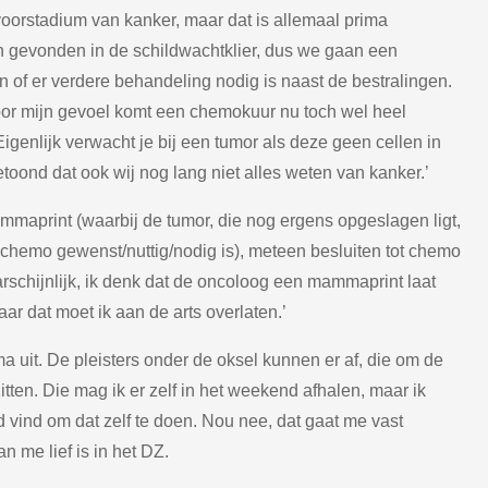
oorstadium van kanker, maar dat is allemaal prima
 gevonden in de schildwachtklier, dus we gaan een
 of er verdere behandeling nodig is naast de bestralingen.
Voor mijn gevoel komt een chemokuur nu toch wel heel
 ‘Eigenlijk verwacht je bij een tumor als deze geen cellen in
oond dat ook wij nog lang niet alles weten van kanker.’
mmaprint (waarbij de tumor, die nog ergens opgeslagen ligt,
 chemo gewenst/nuttig/nodig is), meteen besluiten tot chemo
aarschijnlijk, ik denk dat de oncoloog een mammaprint laat
aar dat moet ik aan de arts overlaten.’
a uit. De pleisters onder de oksel kunnen er af, die om de
tten. Die mag ik er zelf in het weekend afhalen, maar ik
 vind om dat zelf te doen. Nou nee, dat gaat me vast
n me lief is in het DZ.