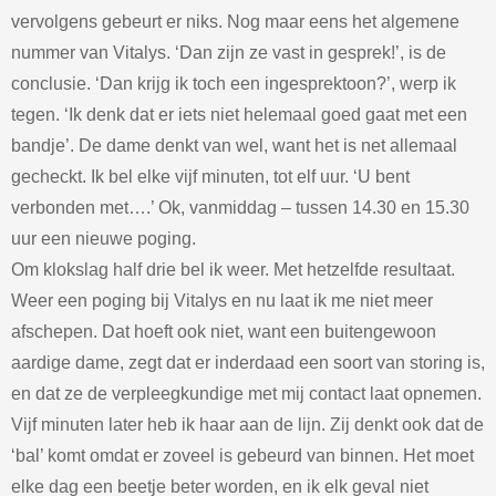
vervolgens gebeurt er niks. Nog maar eens het algemene
nummer van Vitalys. ‘Dan zijn ze vast in gesprek!’, is de
conclusie. ‘Dan krijg ik toch een ingesprektoon?’, werp ik
tegen. ‘Ik denk dat er iets niet helemaal goed gaat met een
bandje’. De dame denkt van wel, want het is net allemaal
gecheckt. Ik bel elke vijf minuten, tot elf uur. ‘U bent
verbonden met….’ Ok, vanmiddag – tussen 14.30 en 15.30
uur een nieuwe poging.
Om klokslag half drie bel ik weer. Met hetzelfde resultaat.
Weer een poging bij Vitalys en nu laat ik me niet meer
afschepen. Dat hoeft ook niet, want een buitengewoon
aardige dame, zegt dat er inderdaad een soort van storing is,
en dat ze de verpleegkundige met mij contact laat opnemen.
Vijf minuten later heb ik haar aan de lijn. Zij denkt ook dat de
‘bal’ komt omdat er zoveel is gebeurd van binnen. Het moet
elke dag een beetje beter worden, en ik elk geval niet