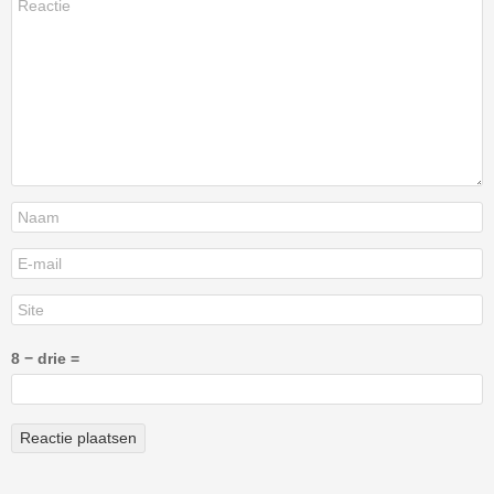
8 − drie =