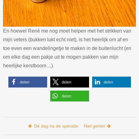
En hoewel René me nog moet helpen met het strikken van
mijn veters (bukken lukt echt niet), is het heerlijk om af en
toe even een wandelingetje te maken in de buitenlucht (en
om elke dag een pakje uit te mogen pakken van mijn
heerlijke kerstboom…).
delen
delen
delen
delen
Bericht navigatie
De dag na de operatie
Niet geniet