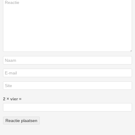
2 × vier =