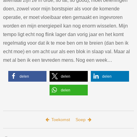
allemaal zijn ze in orde, so far, so good), moet oefeningen
doen, zowel voor mijn borstspier als voor de komende
operatie, er moet vloeibaar eten gemaakt en ingevroren
worden en mijn energiepeil kan nog enorm wisselen. Mijn
tempo ligt echt nog flink lager dan vorig jaar en het komt
regelmatig voor dat ik te moe ben om te breien (dan ben ik
echt moe) en om acht uur als een blok in slaap val. Maar al
met al ben ik een tevreden mens. Nog een week…
delen
delen
delen
delen
Bericht navigatie
Toekomst
Soep